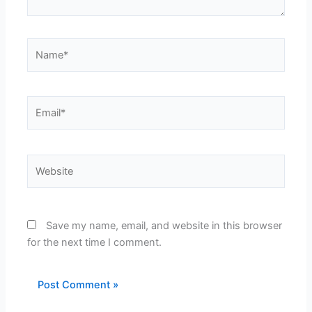
Name*
Email*
Website
Save my name, email, and website in this browser
for the next time I comment.