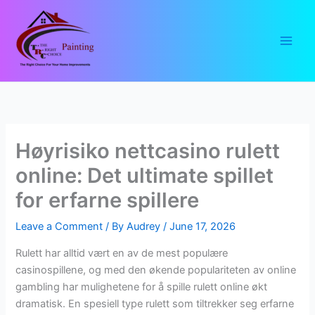
Skip
to
content
Høyrisiko nettcasino rulett
online: Det ultimate spillet
for erfarne spillere
Leave a Comment
/ By
Audrey
/
June 17, 2026
Rulett har alltid vært en av de mest populære
casinospillene, og med den økende populariteten av online
gambling har mulighetene for å spille rulett online økt
dramatisk. En spesiell type rulett som tiltrekker seg erfarne