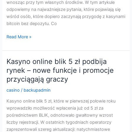
początkujących
wnosząc przy tym własnych środków. W tym artykule
odpowiemy na najważniejsze pytania, które pojawiają się
wśród osób, które dopiero zaczynają przygodę z kasynami
bitcoin bez depozytu. Co
Read More »
Kasyno online blik 5 zł podbija
Kasyno
online
rynek – nowe funkcje i promocje
blik
przyciągają graczy
5
zł
casino
/
backupadmin
podbija
Kasyno online blik 5 zł, które w pierwszej połowie roku
rynek
wprowadziło możliwość wpłacenia już od 5 zł za
–
pośrednictwem BLIK, odnotowało gwałtowny wzrost
nowe
liczby rejestracji. W ostatnich tygodniach operatorzy
funkcje
zaprezentowali szereg aktualizacji: natychmiastowe
i