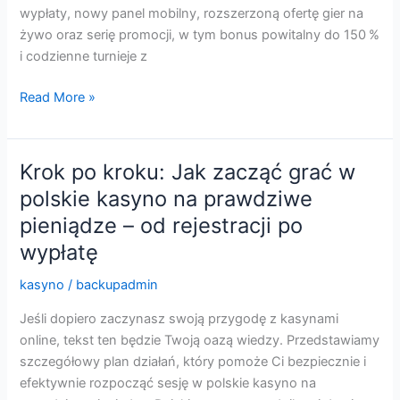
wypłaty, nowy panel mobilny, rozszerzoną ofertę gier na
promocje
żywo oraz serię promocji, w tym bonus powitalny do 150 %
przyciągają
i codzienne turnieje z
graczy
Read More »
Krok po kroku: Jak zacząć grać w
Krok
po
polskie kasyno na prawdziwe
kroku:
pieniądze – od rejestracji po
Jak
wypłatę
zacząć
grać
kasyno
/
backupadmin
w
polskie
Jeśli dopiero zaczynasz swoją przygodę z kasynami
kasyno
online, tekst ten będzie Twoją oazą wiedzy. Przedstawiamy
na
szczegółowy plan działań, który pomoże Ci bezpiecznie i
prawdziwe
efektywnie rozpocząć sesję w polskie kasyno na