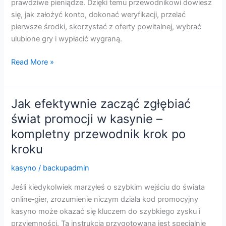
pieniądze
prawdziwe pieniądze. Dzięki temu przewodnikowi dowiesz
–
się, jak założyć konto, dokonać weryfikacji, przelać
od
pierwsze środki, skorzystać z oferty powitalnej, wybrać
rejestracji
ulubione gry i wypłacić wygraną.
po
Read More »
wypłatę
Jak efektywnie zacząć zgłębiać
Jak
efektywnie
świat promocji w kasynie –
zacząć
kompletny przewodnik krok po
zgłębiać
kroku
świat
promocji
kasyno
/
backupadmin
w
kasynie
Jeśli kiedykolwiek marzyłeś o szybkim wejściu do świata
–
online‑gier, zrozumienie niczym działa kod promocyjny
kompletny
kasyno może okazać się kluczem do szybkiego zysku i
przewodnik
przyjemności. Ta instrukcja przygotowana jest specjalnie