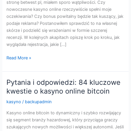
stronę betwest pl, miałem sporo wątpliwości. Czy
od
nowoczesne kasyno online rzeczywiście spełni moje
rejestracji
oczekiwania? Czy bonus powitalny będzie tak kuszący, jak
po
podaje reklama? Postanowiłem sprawdzić to na własnej
pierwszą
skórze i podzielić się wrażeniami w formie szczerej
wypłatę
recenzji. W kolejnych akapitach opiszę krok po kroku, jak
wyglądała rejestracja, jakie […]
Read More »
Pytania i odpowiedzi: 84 kluczowe
Pytania
i
kwestie o kasyno online bitcoin
odpowiedzi:
kasyno
/
backupadmin
84
kluczowe
Kasyno online bitcoin to dynamiczny i szybko rozwijający
kwestie
się segment branży hazardowej, który przyciąga graczy
o
szukających nowych możliwości i większej autonomii. Jeśli
kasyno