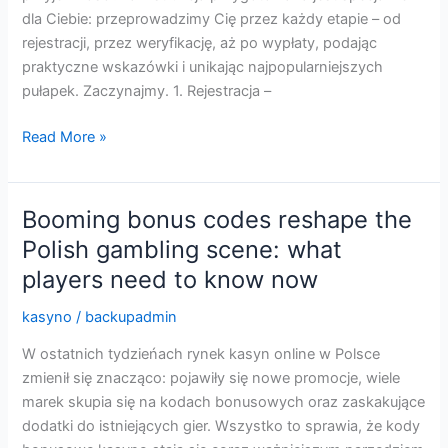
krok
dla Ciebie: przeprowadzimy Cię przez każdy etapie – od
po
rejestracji, przez weryfikację, aż po wypłaty, podając
kroku
praktyczne wskazówki i unikając najpopularniejszych
pułapek. Zaczynajmy. 1. Rejestracja –
Read More »
Booming bonus codes reshape the
Booming
bonus
Polish gambling scene: what
codes
players need to know now
reshape
the
kasyno
/
backupadmin
Polish
W ostatnich tydzieńach rynek kasyn online w Polsce
gambling
zmienił się znacząco: pojawiły się nowe promocje, wiele
scene:
marek skupia się na kodach bonusowych oraz zaskakujące
what
dodatki do istniejących gier. Wszystko to sprawia, że kody
players