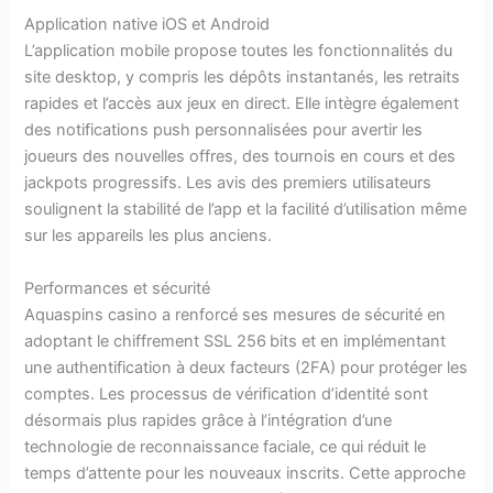
Application native iOS et Android
L’application mobile propose toutes les fonctionnalités du
site desktop, y compris les dépôts instantanés, les retraits
rapides et l’accès aux jeux en direct. Elle intègre également
des notifications push personnalisées pour avertir les
joueurs des nouvelles offres, des tournois en cours et des
jackpots progressifs. Les avis des premiers utilisateurs
soulignent la stabilité de l’app et la facilité d’utilisation même
sur les appareils les plus anciens.
Performances et sécurité
Aquaspins casino a renforcé ses mesures de sécurité en
adoptant le chiffrement SSL 256 bits et en implémentant
une authentification à deux facteurs (2FA) pour protéger les
comptes. Les processus de vérification d’identité sont
désormais plus rapides grâce à l’intégration d’une
technologie de reconnaissance faciale, ce qui réduit le
temps d’attente pour les nouveaux inscrits. Cette approche