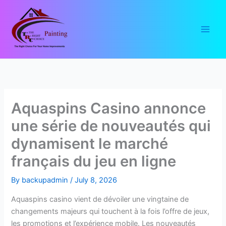
Skip
to
content
Aquaspins Casino annonce
une série de nouveautés qui
dynamisent le marché
français du jeu en ligne
By
backupadmin
/
July 8, 2026
Aquaspins casino vient de dévoiler une vingtaine de
changements majeurs qui touchent à la fois l’offre de jeux,
les promotions et l’expérience mobile. Les nouveautés