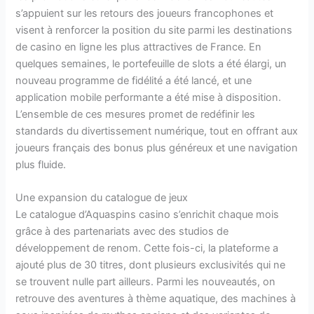
s’appuient sur les retours des joueurs francophones et
visent à renforcer la position du site parmi les destinations
de casino en ligne les plus attractives de France. En
quelques semaines, le portefeuille de slots a été élargi, un
nouveau programme de fidélité a été lancé, et une
application mobile performante a été mise à disposition.
L’ensemble de ces mesures promet de redéfinir les
standards du divertissement numérique, tout en offrant aux
joueurs français des bonus plus généreux et une navigation
plus fluide.
Une expansion du catalogue de jeux
Le catalogue d’Aquaspins casino s’enrichit chaque mois
grâce à des partenariats avec des studios de
développement de renom. Cette fois-ci, la plateforme a
ajouté plus de 30 titres, dont plusieurs exclusivités qui ne
se trouvent nulle part ailleurs. Parmi les nouveautés, on
retrouve des aventures à thème aquatique, des machines à