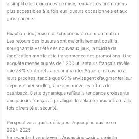
a simplifié les exigences de mise, rendant les promotions
plus accessibles à la fois aux joueurs occasionnels et aux
gros parieurs.
Réaction des joueurs et tendances de consommation
Les retours des joueurs sont majoritairement positifs,
soulignant la variété des nouveaux jeux, la fluidité de
l’application mobile et la transparence des promotions. Une
enquête menée auprès de 1 200 utilisateurs français révèle
que 78 % sont prêts à recommander Aquaspins casino à
leurs proches, tandis que 65 % envisagent d’augmenter leur
dépense mensuelle grâce aux nouvelles offres de
cashback. Cette dynamique reflète la tendance croissante
des joueurs français à privilégier les plateformes offrant à la
fois diversité et sécurité.
Perspectives : quels défis pour Aquaspins casino en
2024‑2025
En regardant vers l’avenir, Aquaspins casino projette