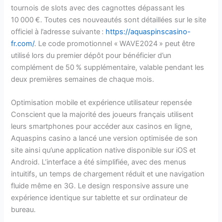
tournois de slots avec des cagnottes dépassant les
10 000 €. Toutes ces nouveautés sont détaillées sur le site
officiel à l’adresse suivante :
https://aquaspinscasino-
fr.com/
. Le code promotionnel « WAVE2024 » peut être
utilisé lors du premier dépôt pour bénéficier d’un
complément de 50 % supplémentaire, valable pendant les
deux premières semaines de chaque mois.
Optimisation mobile et expérience utilisateur repensée
Conscient que la majorité des joueurs français utilisent
leurs smartphones pour accéder aux casinos en ligne,
Aquaspins casino a lancé une version optimisée de son
site ainsi qu’une application native disponible sur iOS et
Android. L’interface a été simplifiée, avec des menus
intuitifs, un temps de chargement réduit et une navigation
fluide même en 3G. Le design responsive assure une
expérience identique sur tablette et sur ordinateur de
bureau.