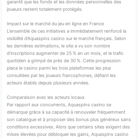
garantit que les fonds et les données personnelles des
joueurs restent totalement protégés.
Impact sur le marché du jeu en ligne en France
L’ensemble de ces initiatives a immédiatement renforcé la
visibilité d’Aquaspins casino sur le marché français. Selon
les dernières estimations, le site a vu son nombre
d’inscriptions augmenter de 25 % en un mois, et le trafic
quotidien a grimpé de près de 30 %. Cette progression
place le casino parmi les trois plateformes les plus
consultées par les joueurs francophones, défiant les
acteurs établis depuis plusieurs années.
Comparaison avec les acteurs locaux
Par rapport aux concurrents, Aquaspins casino se
démarque grâce à sa capacité à renouveler fréquemment
son catalogue et à proposer des bonus plus généreux sans
conditions excessives. Alors que certains sites exigent des
mises élevées pour débloquer les gains, Aquaspins casino