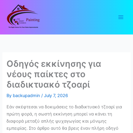
Skip
to
content
Οδηγός εκκίνησης για
νέους παίκτες στο
διαδικτυακό τζοαρί
By
backupadmin
/
July 7, 2026
Εάν σκέφτεσαι να δοκιμάσεις το διαδικτυακό τζοαρί για
πρώτη φορά, η σωστή εκκίνηση μπορεί να κάνει τη
διαφορά μεταξύ απλής ψυχαγωγίας και μόνιμης
εμπειρίας. Στο άρθρο αυτό θα βρεις έναν πλήρη οδηγό