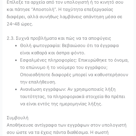
Επίλεξε τα αρχεία από τον υπολογιστή ή το κινητό σου
και πάτησε “Αποστολή”. Η ταχύτητα επεξεργασίας
διαφέρει, αλλά συνήθως λαμβάνεις απάντηση μέσα σε
24–48 ώρες.
2.3. Συχνά προβλήματα και πώς να τα αποφύγεις
Θολή φωτογραφία: Βεβαιώσου ότι τα έγγραφα
είναι καθαρά και άσπρα φόντο.
Εσφαλμένες πληροφορίες: Επικυρώθηκε το όνομα,
το επώνυμο ή το νούμερο του εγγράφου;
Οποιεσδήποτε διαφορές μπορεί να καθυστερήσουν
την επαλήθευση.
Ανανέωση εγγράφων: Αν χρησιμοποιείς λήξη
ταυτότητας, τα πληροφοριακά στοιχεία θα πρέπει
να είναι εντός της ημερομηνίας λήξης.
Συμβουλή
Αποθήκευσε αντίγραφα των εγγράφων στον υπολογιστή
σου ώστε να τα έχεις πάντα διαθέσιμα. Η σωστή