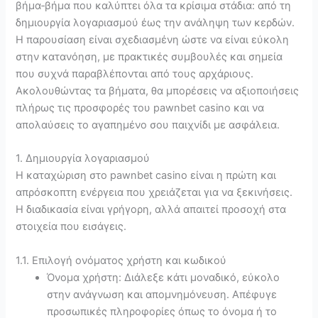
βήμα‑βήμα που καλύπτει όλα τα κρίσιμα στάδια: από τη
δημιουργία λογαριασμού έως την ανάληψη των κερδών.
Η παρουσίαση είναι σχεδιασμένη ώστε να είναι εύκολη
στην κατανόηση, με πρακτικές συμβουλές και σημεία
που συχνά παραβλέπονται από τους αρχάριους.
Ακολουθώντας τα βήματα, θα μπορέσεις να αξιοποιήσεις
πλήρως τις προσφορές του pawnbet casino και να
απολαύσεις το αγαπημένο σου παιχνίδι με ασφάλεια.
1. Δημιουργία λογαριασμού
Η καταχώριση στο pawnbet casino είναι η πρώτη και
απρόσκοπτη ενέργεια που χρειάζεται για να ξεκινήσεις.
Η διαδικασία είναι γρήγορη, αλλά απαιτεί προσοχή στα
στοιχεία που εισάγεις.
1.1. Επιλογή ονόματος χρήστη και κωδικού
Όνομα χρήστη: Διάλεξε κάτι μοναδικό, εύκολο
στην ανάγνωση και απομνημόνευση. Απέφυγε
προσωπικές πληροφορίες όπως το όνομα ή το