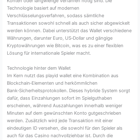
Konten oder langwierige Verfahren nötig sind. Die
Technologie basiert auf modernen
Verschlüsselungsverfahren, sodass sämtliche
Transaktionen sowohl schnell als auch sicher abgewickelt
werden können. Dabei unterstützt das Wallet verschiedene
Währungen, darunter Euro, US‑Dollar und gängige
Kryptowährungen wie Bitcoin, was es zu einer flexiblen
Lösung für internationale Spieler macht.
Technologie hinter dem Wallet
Im Kern nutzt das playid wallet eine Kombination aus
Blockchain‑Elementen und herkömmlichen
Bank‑Sicherheitsprotokollen. Dieses hybride System sorgt
dafür, dass Einzahlungen sofort im Spielguthaben
erscheinen, während Auszahlungen innerhalb weniger
Minuten auf dem gewünschten Konto gutgeschrieben
werden. Zusätzlich wird jede Transaktion mit einer
eindeutigen ID versehen, die sowohl für den Spieler als
auch für das Casino nachvollziehbar ist. Durch die