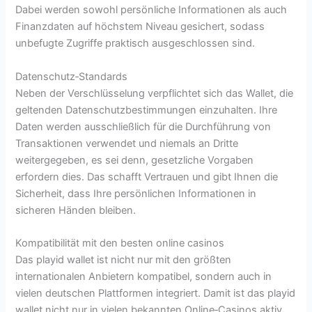
Dabei werden sowohl persönliche Informationen als auch
Finanzdaten auf höchstem Niveau gesichert, sodass
unbefugte Zugriffe praktisch ausgeschlossen sind.
Datenschutz‑Standards
Neben der Verschlüsselung verpflichtet sich das Wallet, die
geltenden Datenschutzbestimmungen einzuhalten. Ihre
Daten werden ausschließlich für die Durchführung von
Transaktionen verwendet und niemals an Dritte
weitergegeben, es sei denn, gesetzliche Vorgaben
erfordern dies. Das schafft Vertrauen und gibt Ihnen die
Sicherheit, dass Ihre persönlichen Informationen in
sicheren Händen bleiben.
Kompatibilität mit den besten online casinos
Das playid wallet ist nicht nur mit den größten
internationalen Anbietern kompatibel, sondern auch in
vielen deutschen Plattformen integriert. Damit ist das playid
wallet nicht nur in vielen bekannten Online‑Casinos aktiv,