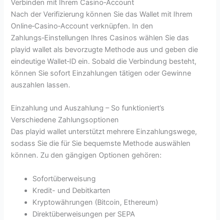
Verbinden mit Ihrem Casino‑Account
Nach der Verifizierung können Sie das Wallet mit Ihrem
Online‑Casino‑Account verknüpfen. In den
Zahlungs‑Einstellungen Ihres Casinos wählen Sie das
playid wallet als bevorzugte Methode aus und geben die
eindeutige Wallet‑ID ein. Sobald die Verbindung besteht,
können Sie sofort Einzahlungen tätigen oder Gewinne
auszahlen lassen.
Einzahlung und Auszahlung – So funktioniert’s
Verschiedene Zahlungsoptionen
Das playid wallet unterstützt mehrere Einzahlungswege,
sodass Sie die für Sie bequemste Methode auswählen
können. Zu den gängigen Optionen gehören:
Sofortüberweisung
Kredit- und Debitkarten
Kryptowährungen (Bitcoin, Ethereum)
Direktüberweisungen per SEPA