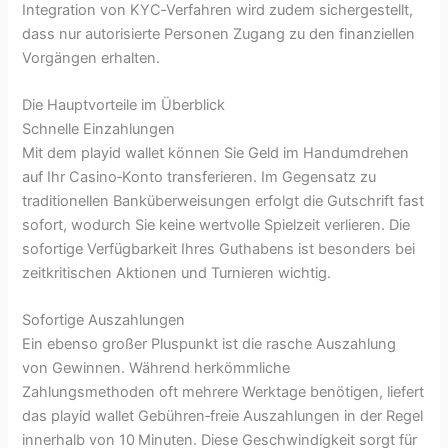
Integration von KYC‑Verfahren wird zudem sichergestellt,
dass nur autorisierte Personen Zugang zu den finanziellen
Vorgängen erhalten.
Die Hauptvorteile im Überblick
Schnelle Einzahlungen
Mit dem playid wallet können Sie Geld im Handumdrehen
auf Ihr Casino‑Konto transferieren. Im Gegensatz zu
traditionellen Banküberweisungen erfolgt die Gutschrift fast
sofort, wodurch Sie keine wertvolle Spielzeit verlieren. Die
sofortige Verfügbarkeit Ihres Guthabens ist besonders bei
zeitkritischen Aktionen und Turnieren wichtig.
Sofortige Auszahlungen
Ein ebenso großer Pluspunkt ist die rasche Auszahlung
von Gewinnen. Während herkömmliche
Zahlungsmethoden oft mehrere Werktage benötigen, liefert
das playid wallet Gebühren‑freie Auszahlungen in der Regel
innerhalb von 10 Minuten. Diese Geschwindigkeit sorgt für