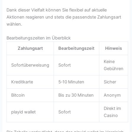
Dank dieser Vielfalt können Sie flexibel auf aktuelle
Aktionen reagieren und stets die passendste Zahlungsart
wählen.
Bearbeitungszeiten im Überblick
Zahlungsart
Bearbeitungszeit
Hinweis
Keine
Sofortüberweisung
Sofort
Gebühren
Kreditkarte
5‑10 Minuten
Sicher
Bitcoin
Bis zu 30 Minuten
Anonym
Direkt im
playid wallet
Sofort
Casino