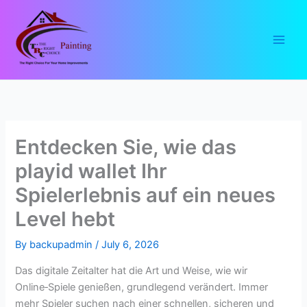
Skip
to
content
Entdecken Sie, wie das
playid wallet Ihr
Spielerlebnis auf ein neues
Level hebt
By
backupadmin
/
July 6, 2026
Das digitale Zeitalter hat die Art und Weise, wie wir
Online‑Spiele genießen, grundlegend verändert. Immer
mehr Spieler suchen nach einer schnellen, sicheren und