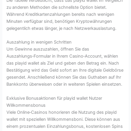
Die Tabelle verdeutlicht, dass das playid wallet im Vergleich
zu anderen Methoden die schnellste Option bietet.
Während Kreditkartenzahlungen bereits nach wenigen
Minuten verfügbar sind, benötigen Kryptowährungen
gelegentlich etwas länger, je nach Netzwerkauslastung.
Auszahlung in wenigen Schritten
Um Gewinne auszuzahlen, öffnen Sie das
Auszahlungs‑Formular in Ihrem Casino‑Account, wählen
das playid wallet als Ziel und geben den Betrag ein. Nach
Bestätigung wird das Geld sofort an Ihre digitale Geldbörse
gesendet. Anschließend können Sie das Guthaben auf Ihr
Bankkonto überweisen oder in weiteren Spielen einsetzen.
Exklusive Bonusaktionen für playid wallet Nutzer
Willkommensbonus
Viele Online‑Casinos honorieren die Nutzung des playid
wallet mit speziellen Willkommensboni. Diese können aus
einem prozentualen Einzahlungsbonus, kostenlosen Spins