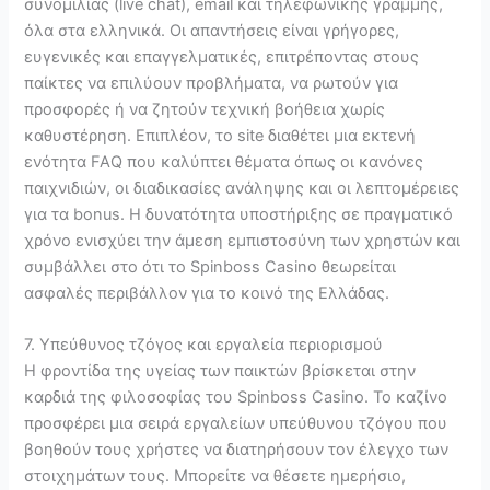
συνομιλίας (live chat), email και τηλεφωνικής γραμμής,
όλα στα ελληνικά. Οι απαντήσεις είναι γρήγορες,
ευγενικές και επαγγελματικές, επιτρέποντας στους
παίκτες να επιλύουν προβλήματα, να ρωτούν για
προσφορές ή να ζητούν τεχνική βοήθεια χωρίς
καθυστέρηση. Επιπλέον, το site διαθέτει μια εκτενή
ενότητα FAQ που καλύπτει θέματα όπως οι κανόνες
παιχνιδιών, οι διαδικασίες ανάληψης και οι λεπτομέρειες
για τα bonus. Η δυνατότητα υποστήριξης σε πραγματικό
χρόνο ενισχύει την άμεση εμπιστοσύνη των χρηστών και
συμβάλλει στο ότι το Spinboss Casino θεωρείται
ασφαλές περιβάλλον για το κοινό της Ελλάδας.
7. Υπεύθυνος τζόγος και εργαλεία περιορισμού
Η φροντίδα της υγείας των παικτών βρίσκεται στην
καρδιά της φιλοσοφίας του Spinboss Casino. Το καζίνο
προσφέρει μια σειρά εργαλείων υπεύθυνου τζόγου που
βοηθούν τους χρήστες να διατηρήσουν τον έλεγχο των
στοιχημάτων τους. Μπορείτε να θέσετε ημερήσιο,