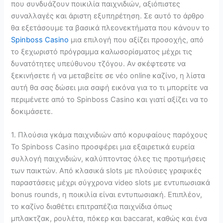
που συνδυάζουν ποικιλία παιχνιδιών, αξιόπιστες
συναλλαγές και άριστη εξυπηρέτηση. Σε αυτό το άρθρο
θα εξετάσουμε τα βασικά πλεονεκτήματα που κάνουν το
Spinboss Casino
μια επιλογή που αξίζει προσοχής, από
το ξεχωριστό πρόγραμμα καλωσορίσματος μέχρι τις
δυνατότητες υπεύθυνου τζόγου. Αν σκέφτεστε να
ξεκινήσετε ή να μεταβείτε σε νέο online καζίνο, η λίστα
αυτή θα σας δώσει μια σαφή εικόνα για το τι μπορείτε να
περιμένετε από το Spinboss Casino και γιατί αξίζει να το
δοκιμάσετε.
1. Πλούσια γκάμα παιχνιδιών από κορυφαίους παρόχους
Το Spinboss Casino προσφέρει μια εξαιρετικά ευρεία
συλλογή παιχνιδιών, καλύπτοντας όλες τις προτιμήσεις
των παικτών. Από κλασικά slots με πλούσιες γραφικές
παραστάσεις μέχρι σύγχρονα video slots με εντυπωσιακά
bonus rounds, η ποικιλία είναι εντυπωσιακή. Επιπλέον,
το καζίνο διαθέτει επιτραπέζια παιχνίδια όπως
μπλακτζακ, ρουλέτα, πόκερ και baccarat, καθώς και ένα