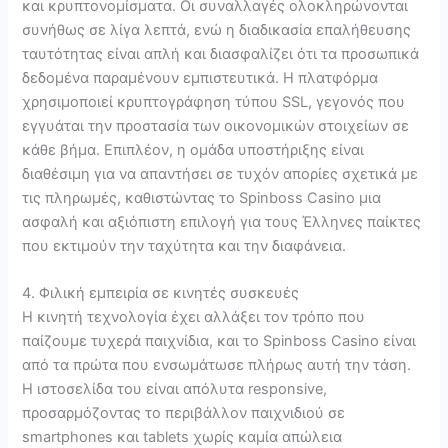
και κρυπτονομίσματα. Οι συναλλαγές ολοκληρώνονται
συνήθως σε λίγα λεπτά, ενώ η διαδικασία επαλήθευσης
ταυτότητας είναι απλή και διασφαλίζει ότι τα προσωπικά
δεδομένα παραμένουν εμπιστευτικά. Η πλατφόρμα
χρησιμοποιεί κρυπτογράφηση τύπου SSL, γεγονός που
εγγυάται την προστασία των οικονομικών στοιχείων σε
κάθε βήμα. Επιπλέον, η ομάδα υποστήριξης είναι
διαθέσιμη για να απαντήσει σε τυχόν απορίες σχετικά με
τις πληρωμές, καθιστώντας το Spinboss Casino μια
ασφαλή και αξιόπιστη επιλογή για τους Έλληνες παίκτες
που εκτιμούν την ταχύτητα και την διαφάνεια.
4. Φιλική εμπειρία σε κινητές συσκευές
Η κινητή τεχνολογία έχει αλλάξει τον τρόπο που
παίζουμε τυχερά παιχνίδια, και το Spinboss Casino είναι
από τα πρώτα που ενσωμάτωσε πλήρως αυτή την τάση.
Η ιστοσελίδα του είναι απόλυτα responsive,
προσαρμόζοντας το περιβάλλον παιχνιδιού σε
smartphones και tablets χωρίς καμία απώλεια