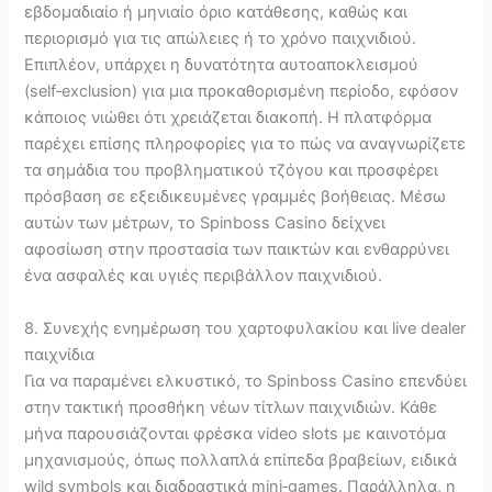
εβδομαδιαίο ή μηνιαίο όριο κατάθεσης, καθώς και
περιορισμό για τις απώλειες ή το χρόνο παιχνιδιού.
Επιπλέον, υπάρχει η δυνατότητα αυτοαποκλεισμού
(self‑exclusion) για μια προκαθορισμένη περίοδο, εφόσον
κάποιος νιώθει ότι χρειάζεται διακοπή. Η πλατφόρμα
παρέχει επίσης πληροφορίες για το πώς να αναγνωρίζετε
τα σημάδια του προβληματικού τζόγου και προσφέρει
πρόσβαση σε εξειδικευμένες γραμμές βοήθειας. Μέσω
αυτών των μέτρων, το Spinboss Casino δείχνει
αφοσίωση στην προστασία των παικτών και ενθαρρύνει
ένα ασφαλές και υγιές περιβάλλον παιχνιδιού.
8. Συνεχής ενημέρωση του χαρτοφυλακίου και live dealer
παιχνίδια
Για να παραμένει ελκυστικό, το Spinboss Casino επενδύει
στην τακτική προσθήκη νέων τίτλων παιχνιδιών. Κάθε
μήνα παρουσιάζονται φρέσκα video slots με καινοτόμα
μηχανισμούς, όπως πολλαπλά επίπεδα βραβείων, ειδικά
wild symbols και διαδραστικά mini‑games. Παράλληλα, η