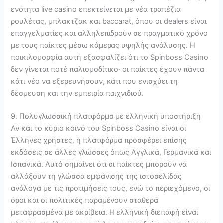
ενότητα live casino επεκτείνεται με νέα τραπέζια
ρουλέτας, μπλακτζακ και baccarat, όπου οι dealers είναι
επαγγελματίες και αλληλεπιδρούν σε πραγματικό χρόνο
με τους παίκτες μέσω κάμερας υψηλής ανάλυσης. Η
ποικιλομορφία αυτή εξασφαλίζει ότι το Spinboss Casino
δεν γίνεται ποτέ παλιομοδίτικο· οι παίκτες έχουν πάντα
κάτι νέο να εξερευνήσουν, κάτι που ενισχύει τη
δέσμευση και την εμπειρία παιχνιδιού.
9. Πολυγλωσσική πλατφόρμα με ελληνική υποστήριξη
Αν και το κύριο κοινό του Spinboss Casino είναι οι
Έλληνες χρήστες, η πλατφόρμα προσφέρει επίσης
εκδόσεις σε άλλες γλώσσες όπως Αγγλικά, Γερμανικά και
Ισπανικά. Αυτό σημαίνει ότι οι παίκτες μπορούν να
αλλάξουν τη γλώσσα εμφάνισης της ιστοσελίδας
ανάλογα με τις προτιμήσεις τους, ενώ το περιεχόμενο, οι
όροι και οι πολιτικές παραμένουν σταθερά
μεταφρασμένα με ακρίβεια. Η ελληνική διεπαφή είναι