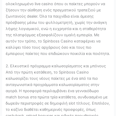
ολοκληρωμένο live casino όπου οι παίκτες μπορούν να
ζήσουν την αίσθηση ενός πραγματικού τραπεζιού με
ζωντανούς dealer. Όλα τα παιχνίδια είναι άμεσης
πρόσβασης μέσω του φυλλομετρητή, χωρίς την ανάγκη
λήψης λογισμικού, ενώ η ευχρηστία και η σταθερότητα
της πλατφόρμας εξασφαλίζουν ομαλή εμπειρία. Με
αυτόν τον τρόπο, το Spinboss Casino καταφέρνει να
καλύψει τόσο τους αρχάριους όσο και τους πιο
έμπειρους παίκτες που επιδιώκουν ποικιλία και ποιότητα.
2. Ελκυστικό πρόγραμμα καλωσορίσματος και μπόνους
Από την πρώτη κατάθεση, το Spinboss Casino
καλωσορίζει τους νέους παίκτες με ένα από τα πιο
ανταγωνιστικά προγράμματα καλωσορίσματος στην
αγορά. Η προσφορά περιλαμβάνει ένα γενναιόδωρο
match bonus στα πρώτα τρία κατάθετα, συνδυασμένο με
δωρεάν περιστροφές σε δημοφιλή slot τίτλους. Επιπλέον,
το καζίνο διαθέτει καθημερινές προσφορές, όπως
cash‑back, reload bonuses και ειδικές προωθητικές