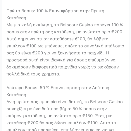
Πρώτο Bonus: 100 % Επαναφόρτιση στην Πρώτη
Κατάθεση
Με μία καλή εκκίνηση, το Betscore Casino παρέχει 100 %
bonus στην πρώτη σας κατάθεση, με ανώτατο όριο €200.
Αυτό σημαίνει ότι αν καταθέσετε €100, θα λάβετε
επιπλέον €100 ως μπόνους, οπότε το συνολικό υπόλοιπό
σας θα είναι €200 για να ξεκινήσετε το παιχνίδι. Η
προσφορά αυτή είναι ιδανική για όσους επιθυμούν να
δοκιμάσουν διαφορετικά παιχνίδια χωρίς να ρισκάρουν
πολλά δικά τους χρήματα.
Δεύτερο Bonus: 50 % Επαναφόρτιση στην Δεύτερη
Κατάθεση
Αν η πρώτη σας εμπειρία είναι θετική, το Betscore Casino
συνεχίζει με ένα δεύτερο βήμα: 50 % bonus στην
επόμενη κατάθεση, με ανώτατο όριο €150. Έτσι, μια
κατάθεση €200 θα σας δώσει επιπλέον €100. Αυτό το
επιπλέον ποσό προσφέρει επιπλέον ευκαιρίες για να