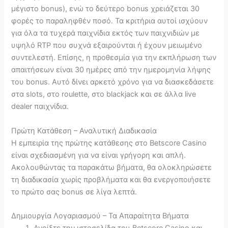
μέγιστο bonus), ενώ το δεύτερο bonus χρειάζεται 30
φορές το παραληφθέν ποσό. Τα κριτήρια αυτοί ισχύουν
για όλα τα τυχερά παιχνίδια εκτός των παιχνιδιών με
υψηλό RTP που συχνά εξαιρούνται ή έχουν μειωμένο
συντελεστή. Επίσης, η προθεσμία για την εκπλήρωση των
απαιτήσεων είναι 30 ημέρες από την ημερομηνία λήψης
του bonus. Αυτό δίνει αρκετό χρόνο για να διασκεδάσετε
στα slots, στο roulette, στο blackjack και σε άλλα live
dealer παιχνίδια.
Πρώτη Κατάθεση – Αναλυτική Διαδικασία
Η εμπειρία της πρώτης κατάθεσης στο Betscore Casino
είναι σχεδιασμένη για να είναι γρήγορη και απλή.
Ακολουθώντας τα παρακάτω βήματα, θα ολοκληρώσετε
τη διαδικασία χωρίς προβλήματα και θα ενεργοποιήσετε
το πρώτο σας bonus σε λίγα λεπτά.
Δημιουργία Λογαριασμού – Τα Απαραίτητα Βήματα
Ανοίξτε την ιστοσελίδα του Betscore Casino και