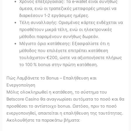
Χρόνος επεξεργασίας: Τα e‑wallet είναι συνήθως
άμεσα, ενώ οι τραπεζικές μεταφορές μπορεί να
διαρκέσουν 1‑2 εργάσιμες ημέρες.
Τέλη συναλλαγής: Ορισμένες κάρτες ενδέχεται να
προσθέτουν μικρά τέλη, ενώ οι ηλεκτρονικές
μέθοδοι παραμένουν συνήθως δωρεάν.
Μέγιστο όριο κατάθεσης: Εξασφαλίστε ότι η
μέθοδος που επιλέγετε επιτρέπει κατάθεση
τουλάχιστον €200, ώστε να αξιοποιήσετε πλήρως
το 100 % bonus στην πρώτη κατάθεση.
Πώς Λαμβάνετε το Bonus – Επαλήθευση και
Ενεργοποίηση
Μόλις ολοκληρωθεί η κατάθεση, το σύστημα του
Betscore Casino θα αναγνωρίσει αυτόματα το ποσό και θα
προσθέσει το αντίστοιχο bonus. Ωστόσο, πριν το ποσό
ενεργοποιηθεί, απαιτείται η επαλήθευση της ταυτότητας.
Ακολουθήστε τα παρακάτω βήματα: