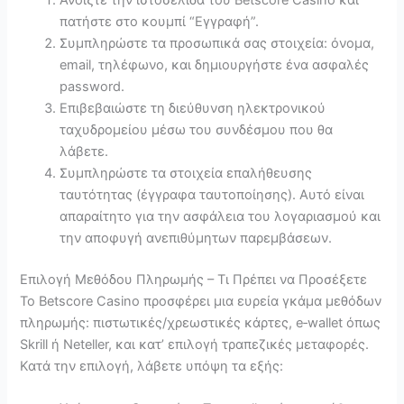
πατήστε στο κουμπί “Εγγραφή”.
Συμπληρώστε τα προσωπικά σας στοιχεία: όνομα,
email, τηλέφωνο, και δημιουργήστε ένα ασφαλές
password.
Επιβεβαιώστε τη διεύθυνση ηλεκτρονικού
ταχυδρομείου μέσω του συνδέσμου που θα
λάβετε.
Συμπληρώστε τα στοιχεία επαλήθευσης
ταυτότητας (έγγραφα ταυτοποίησης). Αυτό είναι
απαραίτητο για την ασφάλεια του λογαριασμού και
την αποφυγή ανεπιθύμητων παρεμβάσεων.
Επιλογή Μεθόδου Πληρωμής – Τι Πρέπει να Προσέξετε
Το Betscore Casino προσφέρει μια ευρεία γκάμα μεθόδων
πληρωμής: πιστωτικές/χρεωστικές κάρτες, e‑wallet όπως
Skrill ή Neteller, και κατ’ επιλογή τραπεζικές μεταφορές.
Κατά την επιλογή, λάβετε υπόψη τα εξής: