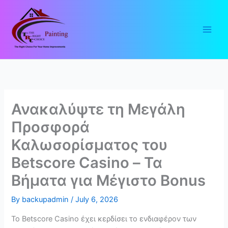
Skip
to
content
Ανακαλύψτε τη Μεγάλη
Προσφορά
Καλωσορίσματος του
Betscore Casino – Τα
Βήματα για Μέγιστο Bonus
By
backupadmin
/
July 6, 2026
Το Betscore Casino έχει κερδίσει το ενδιαφέρον των