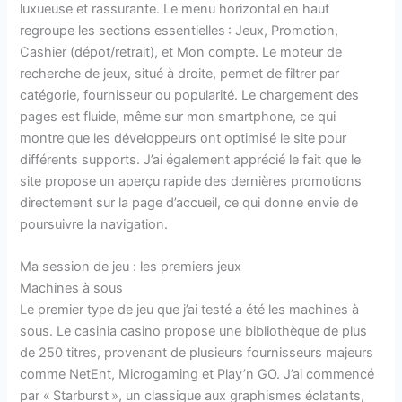
luxueuse et rassurante. Le menu horizontal en haut
regroupe les sections essentielles : Jeux, Promotion,
Cashier (dépot/retrait), et Mon compte. Le moteur de
recherche de jeux, situé à droite, permet de filtrer par
catégorie, fournisseur ou popularité. Le chargement des
pages est fluide, même sur mon smartphone, ce qui
montre que les développeurs ont optimisé le site pour
différents supports. J’ai également apprécié le fait que le
site propose un aperçu rapide des dernières promotions
directement sur la page d’accueil, ce qui donne envie de
poursuivre la navigation.
Ma session de jeu : les premiers jeux
Machines à sous
Le premier type de jeu que j’ai testé a été les machines à
sous. Le casinia casino propose une bibliothèque de plus
de 250 titres, provenant de plusieurs fournisseurs majeurs
comme NetEnt, Microgaming et Play’n GO. J’ai commencé
par « Starburst », un classique aux graphismes éclatants,