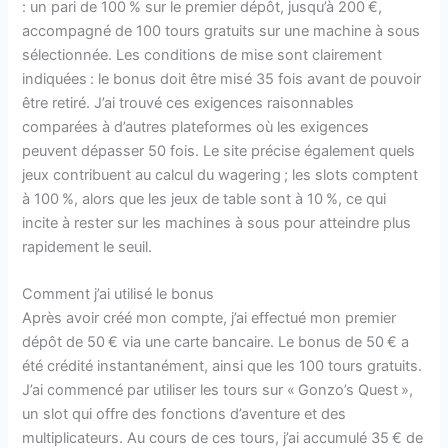
: un pari de 100 % sur le premier dépôt, jusqu’à 200 €,
accompagné de 100 tours gratuits sur une machine à sous
sélectionnée. Les conditions de mise sont clairement
indiquées : le bonus doit être misé 35 fois avant de pouvoir
être retiré. J’ai trouvé ces exigences raisonnables
comparées à d’autres plateformes où les exigences
peuvent dépasser 50 fois. Le site précise également quels
jeux contribuent au calcul du wagering ; les slots comptent
à 100 %, alors que les jeux de table sont à 10 %, ce qui
incite à rester sur les machines à sous pour atteindre plus
rapidement le seuil.
Comment j’ai utilisé le bonus
Après avoir créé mon compte, j’ai effectué mon premier
dépôt de 50 € via une carte bancaire. Le bonus de 50 € a
été crédité instantanément, ainsi que les 100 tours gratuits.
J’ai commencé par utiliser les tours sur « Gonzo’s Quest »,
un slot qui offre des fonctions d’aventure et des
multiplicateurs. Au cours de ces tours, j’ai accumulé 35 € de