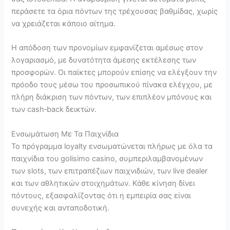
περάσετε τα όρια πόντων της τρέχουσας βαθμίδας, χωρίς
να χρειάζεται κάποιο αίτημα.
Η απόδοση των προνομίων εμφανίζεται αμέσως στον
λογαριασμό, με δυνατότητα άμεσης εκτέλεσης των
προσφορών. Οι παίκτες μπορούν επίσης να ελέγξουν την
πρόοδο τους μέσω του προσωπικού πίνακα ελέγχου, με
πλήρη διάκριση των πόντων, των επιπλέον μπόνους και
των cash‑back δεικτών.
Ενσωμάτωση Με Τα Παιχνίδια
Το πρόγραμμα loyalty ενσωματώνεται πλήρως με όλα τα
παιχνίδια του golisimo casino, συμπεριλαμβανομένων
των slots, των επιτραπέζιων παιχνιδιών, των live dealer
και των αθλητικών στοιχημάτων. Κάθε κίνηση δίνει
πόντους, εξασφαλίζοντας ότι η εμπειρία σας είναι
συνεχής και ανταποδοτική.