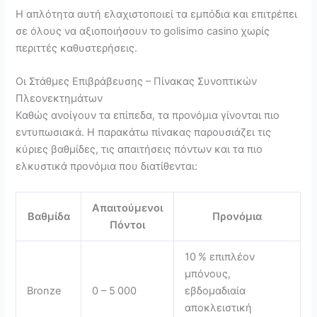
Η απλότητα αυτή ελαχιστοποιεί τα εμπόδια και επιτρέπει
σε όλους να αξιοποιήσουν το golisimo casino χωρίς
περιττές καθυστερήσεις.
Οι Στάθμες Επιβράβευσης – Πίνακας Συνοπτικών
Πλεονεκτημάτων
Καθώς ανοίγουν τα επίπεδα, τα προνόμια γίνονται πιο
εντυπωσιακά. Η παρακάτω πίνακας παρουσιάζει τις
κύριες βαθμίδες, τις απαιτήσεις πόντων και τα πιο
ελκυστικά προνόμια που διατίθενται:
Απαιτούμενοι
Βαθμίδα
Προνόμια
Πόντοι
10 % επιπλέον
μπόνους,
Bronze
0 – 5 000
εβδομαδιαία
αποκλειστική