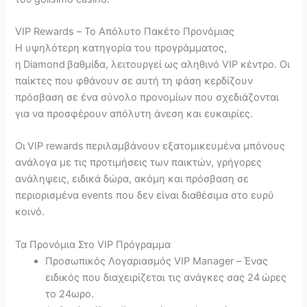
VIP Rewards – Το Απόλυτο Πακέτο Προνόμιας
Η υψηλότερη κατηγορία του προγράμματος,
η Diamond βαθμίδα, λειτουργεί ως αληθινό VIP κέντρο. Οι
παίκτες που φθάνουν σε αυτή τη φάση κερδίζουν
πρόσβαση σε ένα σύνολο προνομίων που σχεδιάζονται
για να προσφέρουν απόλυτη άνεση και ευκαιρίες.
Οι VIP rewards περιλαμβάνουν εξατομικευμένα μπόνους
ανάλογα με τις προτιμήσεις των παικτών, γρήγορες
ανάληψεις, ειδικά δώρα, ακόμη και πρόσβαση σε
περιορισμένα events που δεν είναι διαθέσιμα στο ευρύ
κοινό.
Τα Προνόμια Στο VIP Πρόγραμμα
Προσωπικός Λογαριασμός VIP Manager – Ένας
ειδικός που διαχειρίζεται τις ανάγκες σας 24 ώρες
το 24ωρο.