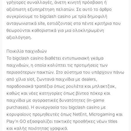
γρήγορες συναλλαγές, άνετη κινητή πρόσβαση ή
αξιόπιστη εξυπηρέτηση πελατών. Σε αυτό το άρθρο
συγκρίνουμε το bigclash casino με τρία δημοφιλή
ανταγωνιστικά site, εστιάζοντας στα πέντε κριτήρια που
θεωρούνται καθοριστικά για μια ολοκληρωμένη
αξιολόγηση.
Ποικιλία παιχνιδιών
Το bigclash casino διαθέτει εντυπωσιακή γκάμα
παιχνιδιών, η οποία καλύπτει τις προτιμήσεις των
περισσότερων παικτών. Στο σύστημα του υπάρχουν πάνω
από χίλια slot, ζωντανά παιχνίδια με dealers,
παραδοσιακά τραπέζια όπως ρουλέτα και μπλακτζακ,
καθώς και νέες κατηγορίες όπως βίντεο πόκερ και
παιχνίδια με αγοραστικές δυνατότητες (in‑game
purchases). Η συνεργασία του bigclash casino με
κορυφαίους προμηθευτές όπως NetEnt, Microgaming και
Play’n GO εξασφαλίζει τακτικές προσθήκες νέων titles
και καλής ποιότητας γραφικά.