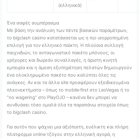
(ελληνικά)
Ένα σαφές συμπέρασμα
Με βάση την ανάλυση των πέντε βασικών παραμέτρων,
το bigclash casino κατατάσσεται ως η πιο ισορροπημένη
επιλογή για τον ελληνικό παίκτη. Η πλούσια συλλογή
παιχνιδιών, το ανταγωνιστικό πακέτο μπόνους, οι
γρήγορες και δωρεάν συναλλαγές, η άριστη κινητή
εμπειρία και η άμεση εξυπηρέτηση πελατών δημιουργούν
ένα ολοκληρωμένο πακέτο που καλύπτει όλες τις
ανάγκες. Αν και τα άλλα site προσφέρουν εξειδικευμένα
πλεονεκτήματα – όπως το mobile‑first στο LeoVegas ή το
“no wagering” στο PlayOJO – κανένα δεν μπορεί να
συνδυάσει τόσο ομαλά όλα τα παραπάνω στοιχεία όπως
το bigclash casino.
Για αυτόν που ψάχνει μια αξιόπιστη, ευέλικτη και πλήρη
πλατφόρμα online τζόγου στην ελληνική αγορά, η