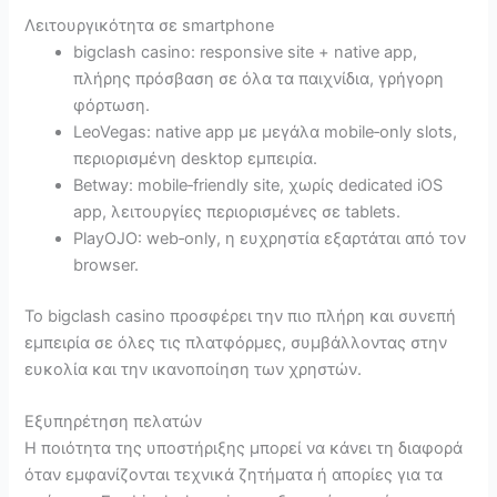
Λειτουργικότητα σε smartphone
bigclash casino: responsive site + native app,
πλήρης πρόσβαση σε όλα τα παιχνίδια, γρήγορη
φόρτωση.
LeoVegas: native app με μεγάλα mobile‑only slots,
περιορισμένη desktop εμπειρία.
Betway: mobile‑friendly site, χωρίς dedicated iOS
app, λειτουργίες περιορισμένες σε tablets.
PlayOJO: web‑only, η ευχρηστία εξαρτάται από τον
browser.
Το bigclash casino προσφέρει την πιο πλήρη και συνεπή
εμπειρία σε όλες τις πλατφόρμες, συμβάλλοντας στην
ευκολία και την ικανοποίηση των χρηστών.
Εξυπηρέτηση πελατών
Η ποιότητα της υποστήριξης μπορεί να κάνει τη διαφορά
όταν εμφανίζονται τεχνικά ζητήματα ή απορίες για τα