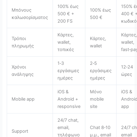
100% έως
150% έ
Μπόνους
100% έως
500 € +
400 € 
καλωσορίσματος
500 €
200 FS
κωδικό
Κάρτες,
Κάρτες
Τρόποι
Κάρτες,
wallet,
wallet,
πληρωμής
wallet
τοπικές
fast‑pa
1‑3
2‑5
Χρόνοι
12‑24
εργάσιμες
εργάσιμες
ανάληψης
ώρες
ημέρες
ημέρες
iOS &
Μόνο
iOS &
Mobile app
Android +
mobile
Androi
responsive
site
app
24/7 chat,
email,
Chat 8‑10
24/7 ch
Support
τηλέφωνο
μ.μ., email
email