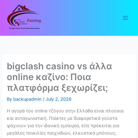
Skip
to
content
bigclash casino vs άλλα
online καζίνο: Ποια
πλατφόρμα ξεχωρίζει;
By
backupadmin
/
July 2, 2026
Η αγορά του online τζόγου στην Ελλάδα είναι πλούσια
και ανταγωνιστική. Παίκτες με διαφορετικά γούστα
ψάχνουν για την ιδανική εμπειρία, είτε πρόκειται για
μεγάλες ποικιλίες παιχνιδιών, ελκυστικά μπόνους,