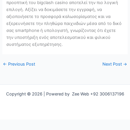
προοπτική του bigclash casino αποτελεί την πιο λογική
επιλογή. Αξίζει να δοκιμάσετε την εγγραφή, να
αξιοποιήσετε το προσφορά καλωσορίσματος και να
εξερευνήσετε την πληθώρα παιχνιδιών μέσα από το δικό
σας smartphone ή υπολογιστή, γνωρίζοντας ότι έχετε
την υποστήριξη ενός αποτελεσματικού και φιλικού
συστήματος εξυπηρέτησης.
←
Previous Post
Next Post
→
Copyright © 2026 | Powered by Zee Web +92 3006137196