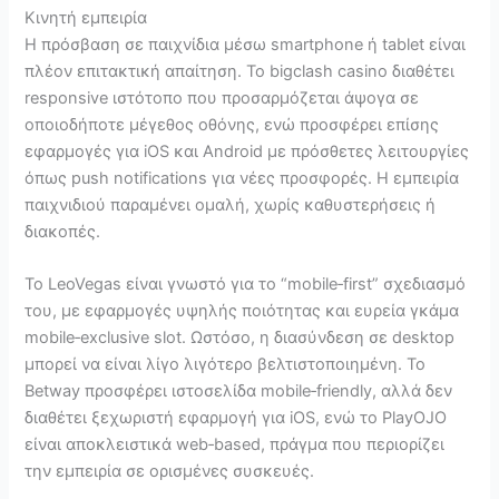
Κινητή εμπειρία
Η πρόσβαση σε παιχνίδια μέσω smartphone ή tablet είναι
πλέον επιτακτική απαίτηση. Το bigclash casino διαθέτει
responsive ιστότοπο που προσαρμόζεται άψογα σε
οποιοδήποτε μέγεθος οθόνης, ενώ προσφέρει επίσης
εφαρμογές για iOS και Android με πρόσθετες λειτουργίες
όπως push notifications για νέες προσφορές. Η εμπειρία
παιχνιδιού παραμένει ομαλή, χωρίς καθυστερήσεις ή
διακοπές.
Το LeoVegas είναι γνωστό για το “mobile‑first” σχεδιασμό
του, με εφαρμογές υψηλής ποιότητας και ευρεία γκάμα
mobile‑exclusive slot. Ωστόσο, η διασύνδεση σε desktop
μπορεί να είναι λίγο λιγότερο βελτιστοποιημένη. Το
Betway προσφέρει ιστοσελίδα mobile‑friendly, αλλά δεν
διαθέτει ξεχωριστή εφαρμογή για iOS, ενώ το PlayOJO
είναι αποκλειστικά web‑based, πράγμα που περιορίζει
την εμπειρία σε ορισμένες συσκευές.