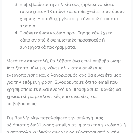
Επιβεβαιώστε την ηλικία σας (πρέπει να είστε
τουλάχιστον 18 ετών) και αποδεχθείτε τους όρους
χρήσης. Η αποδοχή γίνεται με ένα απλό τικ στο
πλαίσιο.
Εισάγετε έναν κωδικό προώθησης εάν έχετε
κάποιον από διαφημιστικές προσφορές ή
συνεργατικά προγράμματα.
Μετά την αποστολή, θα λάβετε ένα email επιβεβαίωσης.
Ανοίξτε το μήνυμα, κάντε κλικ στον σύνδεσμο
ενεργοποίησης και ο λογαριασμός σας θα είναι έτοιμος
για την επόμενη φάση. Σιγουρευτείτε ότι το email που
χρησιμοποιείτε είναι ενεργό και προσβάσιμο, καθώς θα
χρειαστεί για μελλοντικές επικοινωνίες και
επιβεβαιώσεις.
Συμβουλή: Μην παραλείψετε την επιλογή μιας
αξιόπιστης διεύθυνσης email, γιατί η ανάκτηση κωδικού ή
η αποστολή κωδικών ασφαλείας εξαρτάται από αυτήν.