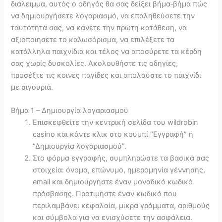
διάλειμμα, αυτός ο οδηγός θα σας δείξει βήμα‑βήμα πώς
να δημιουργήσετε λογαριασμό, να επαληθεύσετε την
ταυτότητά σας, να κάνετε την πρώτη κατάθεση, να
αξιοποιήσετε το καλωσόρισμα, να επιλέξετε τα
κατάλληλα παιχνίδια και τέλος να αποσύρετε τα κέρδη
σας χωρίς δυσκολίες. Ακολουθήστε τις οδηγίες,
προσέξτε τις κοινές παγίδες και απολαύστε το παιχνίδι
με σιγουριά.
Βήμα 1 – Δημιουργία λογαριασμού
Επισκεφθείτε την κεντρική σελίδα του wildrobin
casino και κάντε κλικ στο κουμπί “Εγγραφή” ή
“Δημιουργία λογαριασμού”.
Στο φόρμα εγγραφής, συμπληρώστε τα βασικά σας
στοιχεία: όνομα, επώνυμο, ημερομηνία γέννησης,
email και δημιουργήστε έναν μοναδικό κωδικό
πρόσβασης. Προτιμήστε έναν κωδικό που
περιλαμβάνει κεφαλαία, μικρά γράμματα, αριθμούς
και σύμβολα για να ενισχύσετε την ασφάλεια.