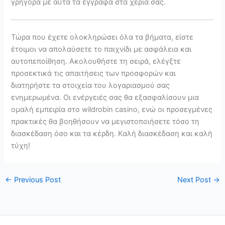
γρήγορα με αυτά τα έγγραφα στα χέρια σας.
Τώρα που έχετε ολοκληρώσει όλα τα βήματα, είστε
έτοιμοι να απολαύσετε το παιχνίδι με ασφάλεια και
αυτοπεποίθηση. Ακολουθήστε τη σειρά, ελέγξτε
προσεκτικά τις απαιτήσεις των προσφορών και
διατηρήστε τα στοιχεία του λογαριασμού σας
ενημερωμένα. Οι ενέργειές σας θα εξασφαλίσουν μια
ομαλή εμπειρία στο wildrobin casino, ενώ οι προσεγμένες
πρακτικές θα βοηθήσουν να μεγιστοποιήσετε τόσο τη
διασκέδαση όσο και τα κέρδη. Καλή διασκέδαση και καλή
τύχη!
←
Previous Post
Next Post
→