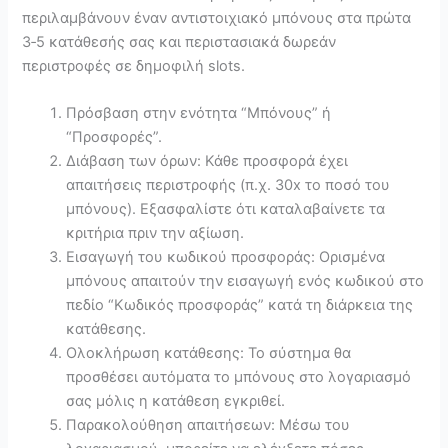
περιλαμβάνουν έναν αντιστοιχιακό μπόνους στα πρώτα
3‑5 κατάθεσής σας και περιστασιακά δωρεάν
περιστροφές σε δημοφιλή slots.
Πρόσβαση στην ενότητα “Μπόνους” ή
“Προσφορές”.
Διάβαση των όρων: Κάθε προσφορά έχει
απαιτήσεις περιστροφής (π.χ. 30x το ποσό του
μπόνους). Εξασφαλίστε ότι καταλαβαίνετε τα
κριτήρια πριν την αξίωση.
Εισαγωγή του κωδικού προσφοράς: Ορισμένα
μπόνους απαιτούν την εισαγωγή ενός κωδικού στο
πεδίο “Κωδικός προσφοράς” κατά τη διάρκεια της
κατάθεσης.
Ολοκλήρωση κατάθεσης: Το σύστημα θα
προσθέσει αυτόματα το μπόνους στο λογαριασμό
σας μόλις η κατάθεση εγκριθεί.
Παρακολούθηση απαιτήσεων: Μέσω του