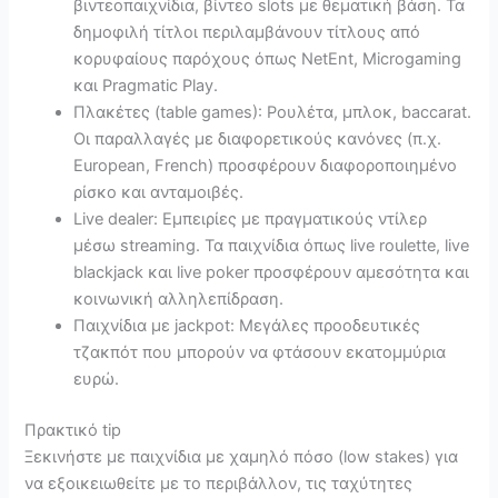
βιντεοπαιχνίδια, βίντεο slots με θεματική βάση. Τα
δημοφιλή τίτλοι περιλαμβάνουν τίτλους από
κορυφαίους παρόχους όπως NetEnt, Microgaming
και Pragmatic Play.
Πλακέτες (table games): Ρουλέτα, μπλοκ, baccarat.
Οι παραλλαγές με διαφορετικούς κανόνες (π.χ.
European, French) προσφέρουν διαφοροποιημένο
ρίσκο και ανταμοιβές.
Live dealer: Εμπειρίες με πραγματικούς ντίλερ
μέσω streaming. Τα παιχνίδια όπως live roulette, live
blackjack και live poker προσφέρουν αμεσότητα και
κοινωνική αλληλεπίδραση.
Παιχνίδια με jackpot: Μεγάλες προοδευτικές
τζακπότ που μπορούν να φτάσουν εκατομμύρια
ευρώ.
Πρακτικό tip
Ξεκινήστε με παιχνίδια με χαμηλό πόσο (low stakes) για
να εξοικειωθείτε με το περιβάλλον, τις ταχύτητες