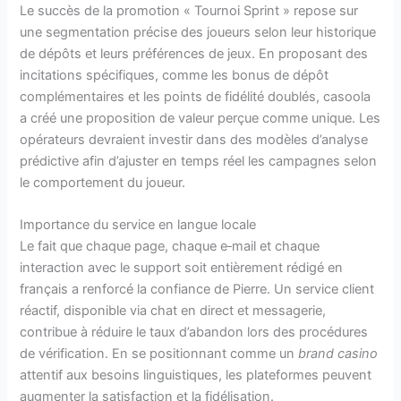
Le succès de la promotion « Tournoi Sprint » repose sur
une segmentation précise des joueurs selon leur historique
de dépôts et leurs préférences de jeux. En proposant des
incitations spécifiques, comme les bonus de dépôt
complémentaires et les points de fidélité doublés, casoola
a créé une proposition de valeur perçue comme unique. Les
opérateurs devraient investir dans des modèles d’analyse
prédictive afin d’ajuster en temps réel les campagnes selon
le comportement du joueur.
Importance du service en langue locale
Le fait que chaque page, chaque e‑mail et chaque
interaction avec le support soit entièrement rédigé en
français a renforcé la confiance de Pierre. Un service client
réactif, disponible via chat en direct et messagerie,
contribue à réduire le taux d’abandon lors des procédures
de vérification. En se positionnant comme un
brand casino
attentif aux besoins linguistiques, les plateformes peuvent
augmenter la satisfaction et la fidélisation.