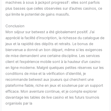
machines à sous à jackpot progressif : elles sont parfois
plus basses que celles observées sur d’autres casinos, ce
qui limite le potentiel de gains massifs.
Conclusion
Mon séjour sur betwest a été globalement positif. J’ai
apprécié la facilité d’inscription, la richesse du catalogue de
jeux et la rapidité des dépôts et retraits. Le bonus de
bienvenue a donné un bon départ, même si les exigences
de mise demandent une certaine discipline. Les services
client et l’expérience mobile sont à la hauteur d’un casino
en ligne moderne. Malgré quelques petites réserves sur les
conditions de mise et la vérification d’identité, je
recommande betwest aux joueurs qui cherchent une
plateforme fiable, riche en jeux et soutenue par un support
efficace. Mon aventure continue, et je compte explorer
davantage les tables de live casino et les futurs tournois
organisés par la