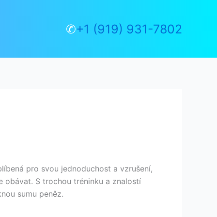
✆
+1 (919) 931-7802
blíbená pro svou jednoduchost a vzrušení,
e obávat. S trochou tréninku a znalostí
ěknou sumu peněz.