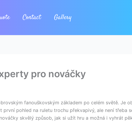
uote
Contact
Gallery
experty pro nováčky
í a obrovským fanouškovským základem po celém světě. Je o
první pohled na ruletu trochu překvapivý, ale není třeba s
 nováčky skvělý způsob, jak
si užít hru a možná i vyhrát p