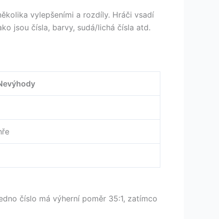
ěkolika vylepšeními a rozdíly. Hráči vsadí
o jsou čísla, barvy, sudá/lichá čísla atd.
Nevýhody
hře
jedno číslo má výherní poměr 35:1, zatímco