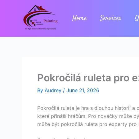
Skip
to
Home
Services
Q
content
Pokročilá ruleta pro 
By
Audrey
/
June 21, 2026
Pokročilá ruleta je hra s dlouhou histori
které přináší hráčům. Pro nováčky může být 
může být pokročilá ruleta pro experty pro