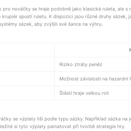
 pro nováčky se hraje podobně jako klasická ruleta, ale s n
rupiér spustí ruletu. K dispozici jsou různé druhy sázek, jak
systémy sázek, aby zvýšili své šance na výhru.
Riziko ztráty peněz
Možnost závislosti na hazardní 
Štěstí hraje velkou roli
váčky se výplaty liší podle typu sázky. Například sázka na 
ežité si tyto výplaty pamatovat při tvorbě strategie hry.